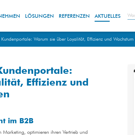
Was
NEHMEN
LÖSUNGEN
REFERENZEN
AKTUELLES
te Kundenportale: Warum sie über Loyalität, Effizienz und Wachstum
 Kundenportale:
ität, Effizienz und
en
int im B2B
n Marketing, optimieren ihren Vertrieb und