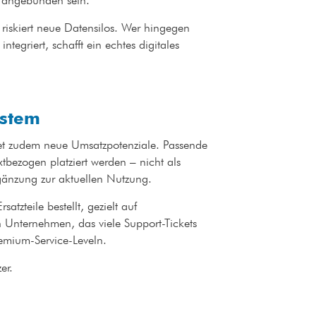
se angebunden sein.
t, riskiert neue Datensilos. Wer hingegen
ntegriert, schafft ein echtes digitales
System
net zudem neue Umsatzpotenziale. Passende
bezogen platziert werden – nicht als
rgänzung zur aktuellen Nutzung.
tzteile bestellt, gezielt auf
 Unternehmen, das viele Support-Tickets
Premium-Service-Leveln.
tzer.